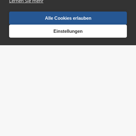
Lernen Sie mehr
Dein Arbeitsplatz mit besten Aussichten, auch auf
See und Berge
Alle Cookies erlauben
Einstellungen
Mitarbeiterin Service ca. 40%
Für unseren Service an schönster Lage suchen wir